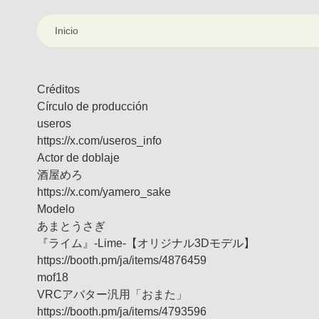
Inicio
Créditos
Círculo de producción
useros
https://x.com/useros_info
Actor de doblaje
酒屋めろ
https://x.com/yamero_sake
Modelo
あまとうさぎ
『ライム』-Lime-【オリジナル3Dモデル】
https://booth.pm/ja/items/4876459
mof18
VRCアバター汎用「おまた」
https://booth.pm/ja/items/4793596