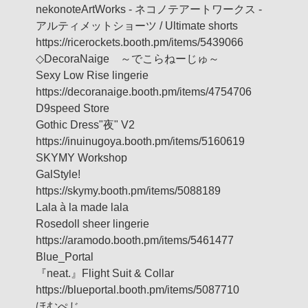
nekonoteArtWorks - ネコノテアートワークス -
アルティメットショーツ / Ultimate shorts
https://ricerockets.booth.pm/items/5439066
◇DecoraNaige ～でこらねーじゅ～
Sexy Low Rise lingerie
https://decoranaige.booth.pm/items/4754706
D9speed Store
Gothic Dress"夜" V2
https://inuinugoya.booth.pm/items/5160619
SKYMY Workshop
GalStyle!
https://skymy.booth.pm/items/5088189
Lala à la made lala
Rosedoll sheer lingerie
https://aramodo.booth.pm/items/5461477
Blue_Portal
『neat.』Flight Suit & Collar
https://blueportal.booth.pm/items/5087710
ほむぺじ