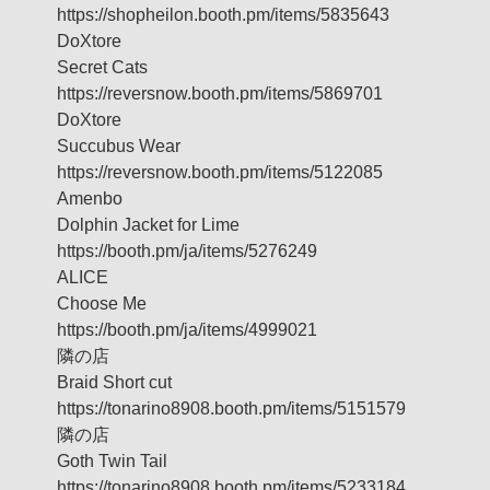
https://shopheilon.booth.pm/items/5835643
DoXtore
Secret Cats
https://reversnow.booth.pm/items/5869701
DoXtore
Succubus Wear
https://reversnow.booth.pm/items/5122085
Amenbo
Dolphin Jacket for Lime
https://booth.pm/ja/items/5276249
ALICE
Choose Me
https://booth.pm/ja/items/4999021
隣の店
Braid Short cut
https://tonarino8908.booth.pm/items/5151579
隣の店
Goth Twin Tail
https://tonarino8908.booth.pm/items/5233184