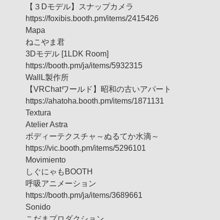
【３Dモデル】スナップカメラ
https://foxibis.booth.pm/items/2415426
Mapa
ねこやま君
3Dモデル [1LDK Room]
https://booth.pm/ja/items/5932315
WallL製作所
【VRChatワールド】昭和の古いアパート
https://ahatoha.booth.pm/items/1871131
Textura
Atelier Astra
ボディーテクスチャ～ぬるてか水滴～
https://vic.booth.pm/items/5296101
Movimiento
しぐにゃもBOOTH
呼吸アニメーション
https://booth.pm/ja/items/3689661
Sonido
こだまプロダクション