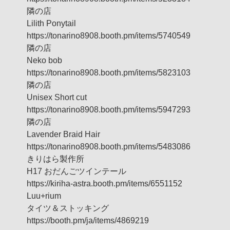
隣の店
Lilith Ponytail
https://tonarino8908.booth.pm/items/5740549
隣の店
Neko bob
https://tonarino8908.booth.pm/items/5823103
隣の店
Unisex Short cut
https://tonarino8908.booth.pm/items/5947293
隣の店
Lavender Braid Hair
https://tonarino8908.booth.pm/items/5483086
きりはら製作所
H17 おだんごツインテール
https://kiriha-astra.booth.pm/items/6551152
Luu+rium
タイツ＆ストッキング
https://booth.pm/ja/items/4869219