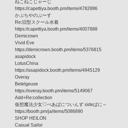
ねこねこじゃーじ
https://capettiya.booth.pm/items/4782886
かぷちやのぶーす
Re:旧型スクール水着
https://capettiya.booth.pm/items/4007888
Demicrown
Vivid Eve
https://demicrown.booth.pm/items/5376815
asapidock
LotusChina
https://asapidock.booth.pm/items/4945129
Overay
Betelgeuse
https://overay.booth.pm/items/5149067
Add+Re:collection
仮想魔法少女♡べあばについんず sideばに～
https://booth.pm/ja/items/5086890
SHOP HEILON
Casual Sailor