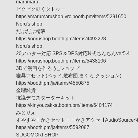
marumaru
ビクビク動くタトゥー
https://marumarushop-vrc.booth.pm/items/5291650
Noru's shop
だぷだぷ精液
https://norushop.booth.pm/items/4493228
Noru's shop
20アバター対応 SPS＆DPS対応N式ちんちんver5.4
https://norushop.booth.pm/items/5438106
3Dで漫画を作ろう_ショップ
寝具アセット(ベッド,敷布団,まくら,クッション)
https://booth.pm/ja/items/4550875
金曜雑貨
抗議デモスターターキット
https://kinyouzakka.booth.pm/items/6404174
みとりえ
すやすや耳かきセット + 耳かきアクセ【AudioSource
https://booth.pm/ja/items/5592087
SUGOMORI SHOP