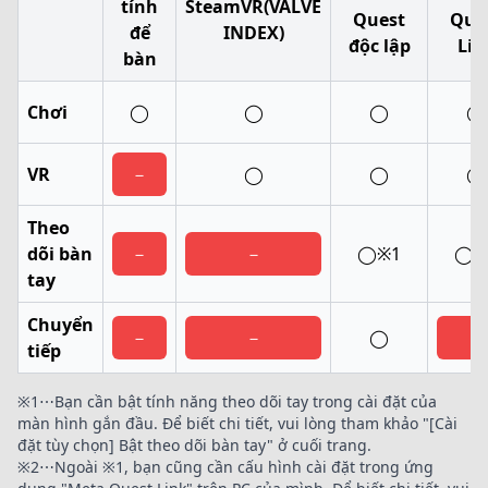
tính
SteamVR(VALVE
Quest
Que
để
INDEX)
độc lập
Lin
bàn
Chơi
◯
◯
◯
◯
VR
－
◯
◯
◯
Theo
dõi bàn
－
－
◯※1
◯※
tay
Chuyển
－
－
◯
－
tiếp
※1⋯Bạn cần bật tính năng theo dõi tay trong cài đặt của
màn hình gắn đầu. Để biết chi tiết, vui lòng tham khảo "[Cài
đặt tùy chọn] Bật theo dõi bàn tay" ở cuối trang.
※2⋯Ngoài ※1, bạn cũng cần cấu hình cài đặt trong ứng