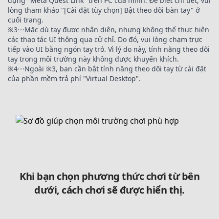
dụng "Meta Quest Link" trên PC của mình. Để biết chi tiết, vui
lòng tham khảo "[Cài đặt tùy chọn] Bật theo dõi bàn tay" ở
cuối trang.
※3⋯Mặc dù tay được nhận diện, nhưng không thể thực hiện
các thao tác UI thông qua cử chỉ. Do đó, vui lòng chạm trực
tiếp vào UI bằng ngón tay trỏ. Vì lý do này, tính năng theo dõi
tay trong môi trường này không được khuyến khích.
※4⋯Ngoài ※3, bạn cần bật tính năng theo dõi tay từ cài đặt
của phần mềm trả phí "Virtual Desktop".
Khi bạn chọn phương thức chơi từ bên
dưới, cách chơi sẽ được hiển thị.