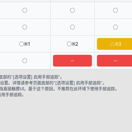
◯
◯
◯
◯
◯
◯
◯※1
◯※2
△※3
◯
－
－
的"[选项设置] 启用手部追踪"。
用中进行设置。详情请参考页面底部的"[选项设置] 启用手部追踪"。
食指直接触摸UI。基于这个原因，不推荐在此环境下使用手部追踪。
置中启用手部追踪。