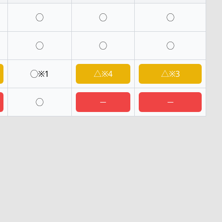
◯
◯
◯
◯
◯
◯
◯※1
△※4
△※3
◯
－
－