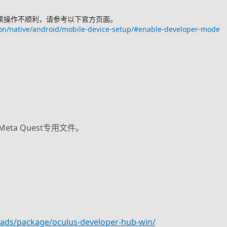
果操作不顺利，请参考以下官方页面。
on/native/android/mobile-device-setup/#enable-developer-mode
是Meta Quest专用文件。
oads/package/oculus-developer-hub-win/