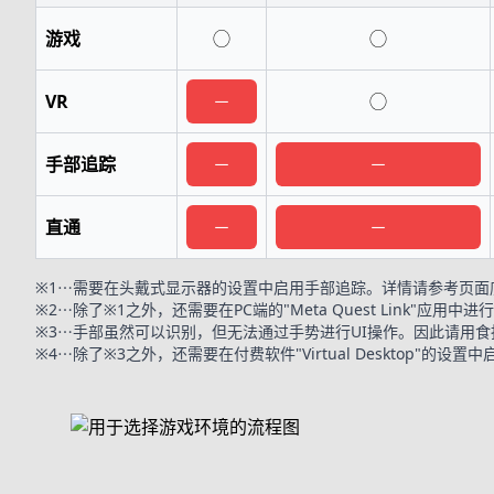
游戏
◯
◯
VR
－
◯
手部追踪
－
－
直通
－
－
※1⋯需要在头戴式显示器的设置中启用手部追踪。详情请参考页面底部
※2⋯除了※1之外，还需要在PC端的"Meta Quest Link"应
※3⋯手部虽然可以识别，但无法通过手势进行UI操作。因此请用
※4⋯除了※3之外，还需要在付费软件"Virtual Desktop"的设